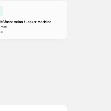
ießfachstation / Locker Machine
omat
kel