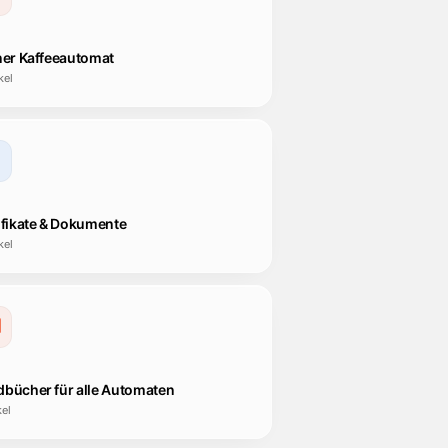
ner Kaffeeautomat
kel
ifikate & Dokumente
kel
bücher für alle Automaten
kel