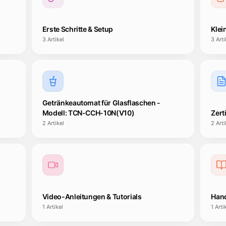
Erste Schritte & Setup
Klei
3
Artikel
3
Arti
Getränkeautomat für Glasflaschen -
Modell: TCN-CCH-10N(V10)
Zert
2
Artikel
2
Arti
Video-Anleitungen & Tutorials
Hand
1
Artikel
1
Arti