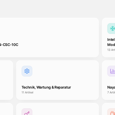
Inte
CN-CSC-10C
Mod
13
Art
Technik, Wartung & Reparatur
Naya
11
Artikel
7
Arti