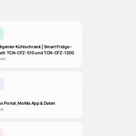
lligenter Kühlschrank | Smart Fridge -
ell: TCN-CFZ-510 und TCN-CFZ-1200
ikel
x Portal, MoMa App & Daten
kel